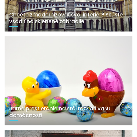
Chcete zmodernizovať svoj interiér? Skúste
vsadiť na sklenené zábradlie
Jarné prestieranie na stôl rozžiari vašu
domácnosť!