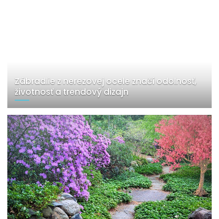
Zábradlie z nerezovej ocele značí odolnosť,
životnosť a trendový dizajn