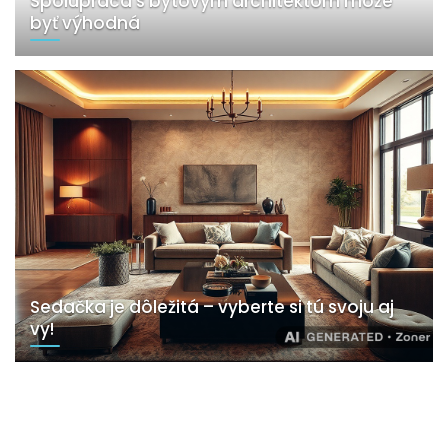
Spolupráca s bytovým architektom môže
byť výhodná
Sedačka je dôležitá – vyberte si tú svoju aj
vy!