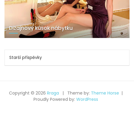
Dizajnový kúsok nábytku
Navigace
Starší příspěvky
pro
příspěvky
Copyright © 2026
Rraga
Theme by:
Theme Horse
Proudly Powered by:
WordPress