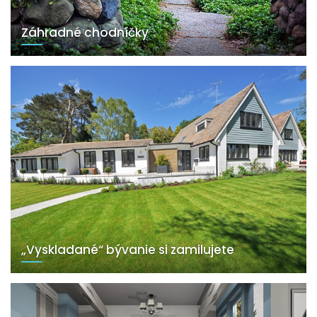
Záhradné chodníčky
„Vyskladané“ bývanie si zamilujete