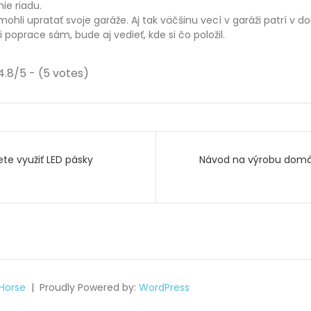
ie riadu.
 mohli upratať svoje garáže. Aj tak väčšinu vecí v garáži patrí v 
i poprace sám, bude aj vedieť, kde si čo položil.
4.8/5 - (5 votes)
e
te využiť LED pásky
Návod na výrobu dom
k
Horse
Proudly Powered by:
WordPress