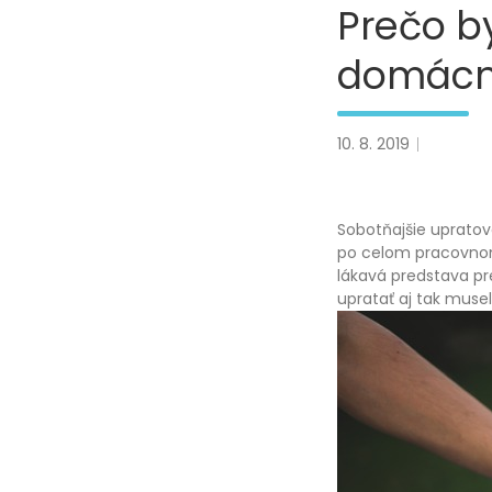
Prečo b
domácn
10. 8. 2019
Sobotňajšie upratov
po celom pracovnom 
lákavá predstava p
upratať aj tak musel