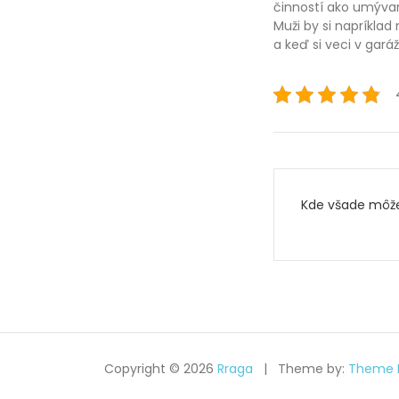
činností ako umývan
Muži by si napríklad
a keď si veci v garáž
Navigac
Kde všade môže
pro
příspěve
Copyright © 2026
Rraga
Theme by:
Theme 