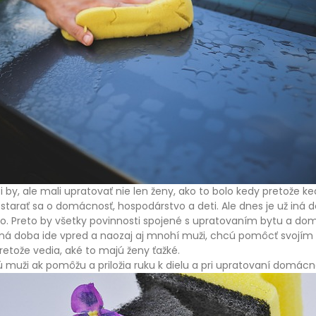
by, ale mali upratovať nie len ženy, ako to bolo kedy pretože k
 starať sa o domácnosť, hospodárstvo a deti. Ale dnes je už iná 
o. Preto by všetky povinnosti spojené s upratovaním bytu a dom
šná doba ide vpred a naozaj aj mnohí muži, chcú pomôcť svojím
etože vedia, aké to majú ženy ťažké.
 muži ak pomôžu a priložia ruku k dielu a pri upratovaní domácno