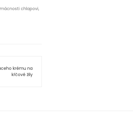
domácnosti chlapovi,
áceho krému na
kŕčové žily