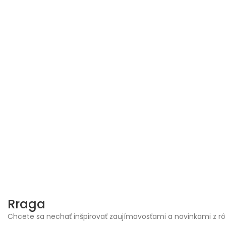
Skip
to
content
Rraga
Chcete sa nechať inšpirovať zaujímavosťami a novinkami z rô