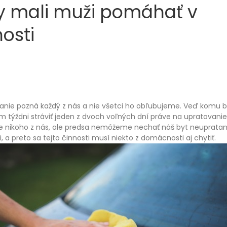
y mali muži pomáhať v
osti
anie pozná každý z nás a nie všetci ho obľubujeme. Veď komu b
týždni stráviť jeden z dvoch voľných dní práve na upratovanie. 
re nikoho z nás, ale predsa nemôžeme nechať náš byt neupratan
i, a preto sa tejto činnosti musí niekto z domácnosti aj chytiť.