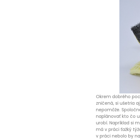
Okrem dobrého pocit
zničená, si ušetria
nepomôže. Spoločné 
naplánovať kto čo u
urobí. Napríklad si 
má v práci ťažký tý
v práci nebolo by naj