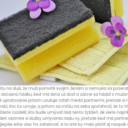
u na duši, že muži pomohli svojim ženám a nemusia sa pozerať 
 aj občasnú hádku, keď má žena už dosť a začne sa hádať s mužo
upratovanie pritom utužuje vzťah medzi partnermi, pretože si
robí, kto čo umyje, a pritom sa môžu na seba spoľahnúť, že to 
môžete rozdeliť, kto bude umývať riad tento týždeň. Ak viete naprí
ždeň vezmite si služby umývania riadu vy, pretože keď má partne
lepšie ešte viac ho zaťažovať. A to isté by malo platiť aj naopak a