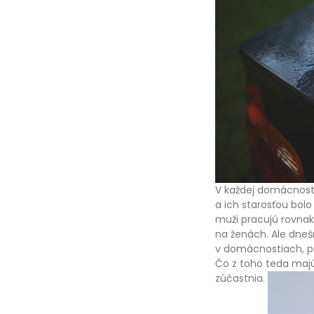
V každej domácnosti 
a ich starosťou bolo
muži pracujú rovnak
na ženách. Ale dne
v domácnostiach, pr
Čo z toho teda majú
zúčastnia.