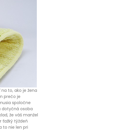
na to, ako je žena
m prečo je
 musia spoločne
tá dotyčná osoba
klad, že váš manžel
r ťažký týždeň
 to nie len pri