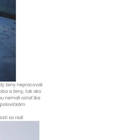
edy ženy nepracovali
doba a ženy, tak ako
u nemali ostať iba
 polovičkám
sti sa radi