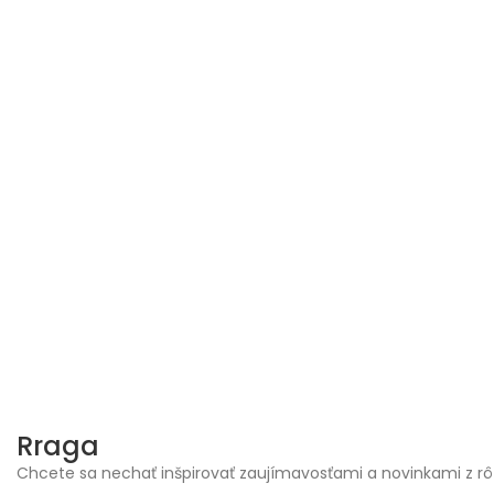
Skip
to
content
Rraga
Chcete sa nechať inšpirovať zaujímavosťami a novinkami z rô