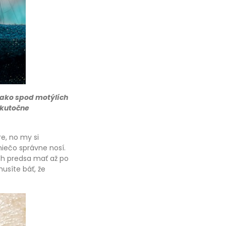
d ako spod motýlích
 skutočne
e, no my si
niečo správne nosí.
h predsa mať až po
musíte báť, že