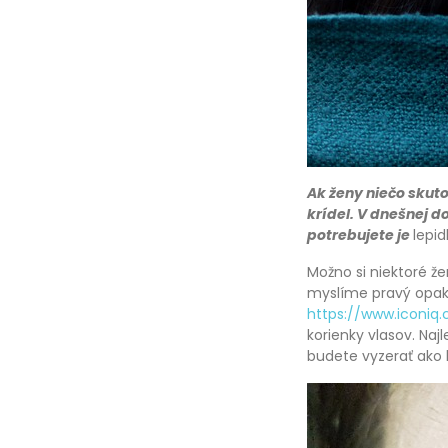
Ak ženy niečo skuto
krídel. V dnešnej d
potrebujete je
lepid
Možno si niektoré ž
myslíme pravý opak.
https://www.iconiq
korienky vlasov. Najl
budete vyzerať ako 