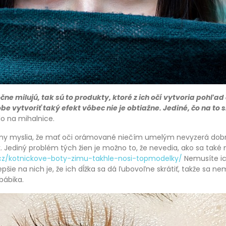
čne milujú, tak sú to produkty, ktoré z ich očí vytvoria pohľa
obe vytvoriť taký efekt vôbec nie je obtiažne. Jediné, čo na to
lo na mihalnice
.
eny myslia, že mať oči orámované niečím umelým nevyzerá dobr
 Jediný problém tých žien je možno to, že nevedia, ako sa také 
.cz/kotnickove-boty-zimu-takhle-nosi-topmodelky/
Nemusíte ic
epšie na nich je, že ich dĺžka sa dá ľubovoľne skrátiť, takže sa ne
bábika.