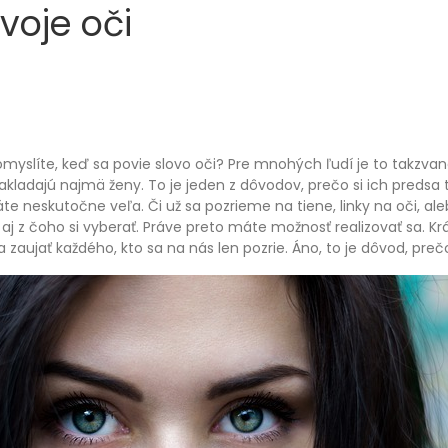
svoje oči
omyslíte, keď sa povie slovo oči? Pre mnohých ľudí je to takzvan
akladajú najmä ženy. To je jeden z dôvodov, prečo si ich predsa 
e neskutočne veľa. Či už sa pozrieme na tiene, linky na oči, aleb
 aj z čoho si vyberať. Práve preto máte možnosť realizovať sa. K
 a zaujať každého, kto sa na nás len pozrie. Áno, to je dôvod, pre