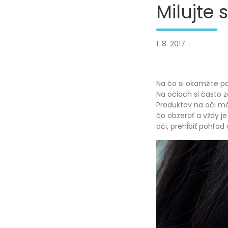
Milujte 
1. 8. 2017
Na čo si okamžite p
Na očiach si často z
Produktov na oči mát
čo obzerať a vždy je
oči, prehĺbiť pohľad