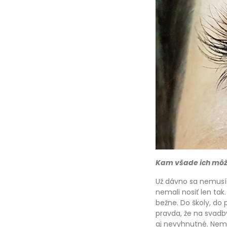
Kam všade ich môž
Už dávno sa nemusíte
nemali nosiť len tak
bežne. Do školy, do 
pravda, že na svadby
aj nevyhnutné. Nemu