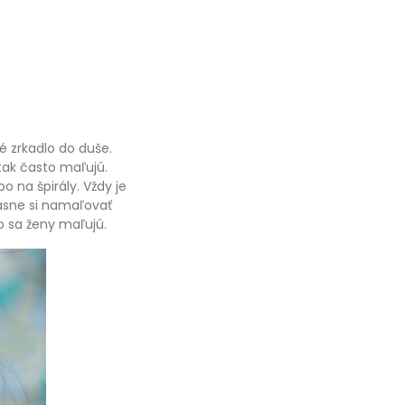
é zrkadlo do duše.
tak často maľujú.
o na špirály. Vždy je
rásne si namaľovať
čo sa ženy maľujú.