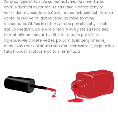
Ženy sú typické tým, že sa občas tvária, že nevedia, čo
chcú. Naschvál hovoríme, že sa tvária. Pretože ženy to
veľmi dobre vedia, len sú často na pochybnostiach či robia
dobre. Aj keď veľmi dobre vedia, že robia správne
rozhodnutia. Občas im k tomu treba pomôcť, aby si boli
isté vo všetkom, čo je okolo nich. A vy by ste sa teda tiež
nemali ničoho obávať. Uvidíte, že to bude pre vás to
najlepšie. Ale chcete vedieť, po čom túžia ženy dnešnej
doby? Aby mali dokonalú manikúru. Nemyslite si, že je to len
taká hlúposť. Skutočne po tom ženy túžia.