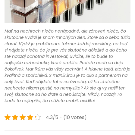
Mať na nechtoch niečo nenápadné, ale zároveň niečo, čo
skutočne vydrží je snom mnohých žien, ktoré sa o seba túžia
starať. Výdrž je problémom takmer každej manikúry, no keď
si nájdete niečo, čo je pre vás skutočne dôležité a do čoho
ste naozaj ochotná investovať, uvidíte, že to bude to
najlepšie rozhodnutie, ktoré urobíte. Pretože nech sa deje
čokoľvek. Manikúra vás vždy zachráni. A hlavne taká, ktorá je
kvalitná a spoľahlivá. S manikúrou je to ako s partnerom na
celý život. Keď nájdete toho správneho, už ho skutočne
nechcete nikam pustiť, no nemyslíte? Ak ste aj vy našli ten
svoj, skutočne sa ho držte a nepúšťajte. Nikdy, naozaj! To
bude to najlepšie, čo môžete urobiť, uvidíte!
4.3/5 - (10 votes)