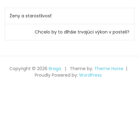
Navigace
Ženy a starostlivosť
pro
Chcelo by to dlhšie trvajúci výkon v posteli?
příspěvek
Copyright © 2026
Rraga
Theme by:
Theme Horse
Proudly Powered by:
WordPress