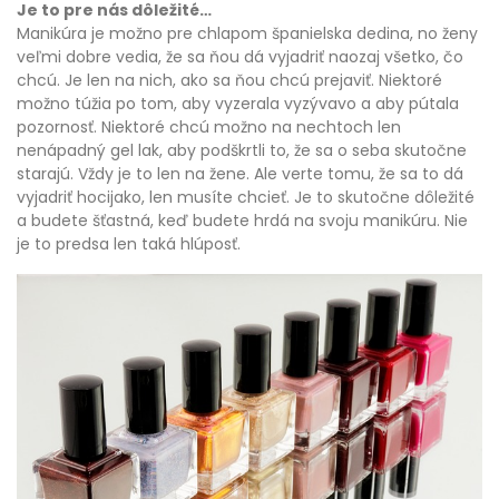
Je to pre nás dôležité…
Manikúra je možno pre chlapom španielska dedina, no ženy
veľmi dobre vedia, že sa ňou dá vyjadriť naozaj všetko, čo
chcú. Je len na nich, ako sa ňou chcú prejaviť. Niektoré
možno túžia po tom, aby vyzerala vyzývavo a aby pútala
pozornosť. Niektoré chcú možno na nechtoch len
nenápadný
gel lak
, aby podškrtli to, že sa o seba skutočne
starajú. Vždy je to len na žene. Ale verte tomu, že sa to dá
vyjadriť hocijako, len musíte chcieť. Je to skutočne dôležité
a budete šťastná, keď budete hrdá na svoju manikúru. Nie
je to predsa len taká hlúposť.