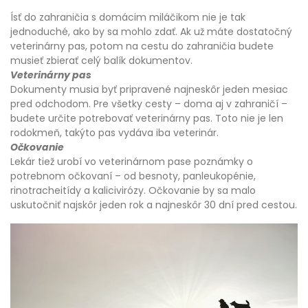
Ísť do zahraničia s domácim miláčikom nie je tak
jednoduché, ako by sa mohlo zdať. Ak už máte dostatočný
veterinárny pas, potom na cestu do zahraničia budete
musieť zbierať celý balík dokumentov.
Veterinárny pas
Dokumenty musia byť pripravené najneskôr jeden mesiac
pred odchodom. Pre všetky cesty – doma aj v zahraničí –
budete určite potrebovať veterinárny pas. Toto nie je len
rodokmeň, takýto pas vydáva iba veterinár.
Očkovanie
Lekár tiež urobí vo veterinárnom pase poznámky o
potrebnom očkovaní – od besnoty, panleukopénie,
rinotracheitídy a kalicivirózy. Očkovanie by sa malo
uskutočniť najskôr jeden rok a najneskôr 30 dní pred cestou.