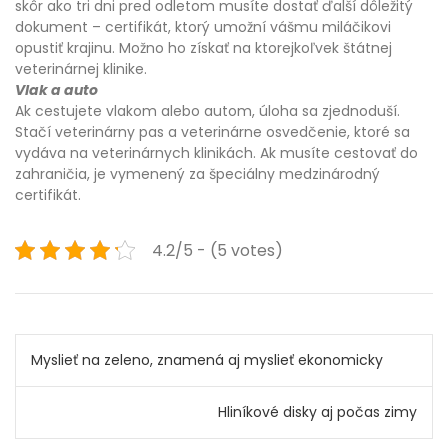
skôr ako tri dni pred odletom musíte dostať ďalší dôležitý
dokument – certifikát, ktorý umožní vášmu miláčikovi
opustiť krajinu. Možno ho získať na ktorejkoľvek štátnej
veterinárnej klinike.
Vlak a auto
Ak cestujete vlakom alebo autom, úloha sa zjednoduší.
Stačí veterinárny pas a veterinárne osvedčenie, ktoré sa
vydáva na veterinárnych klinikách. Ak musíte cestovať do
zahraničia, je vymenený za špeciálny medzinárodný
certifikát.
4.2/5 - (5 votes)
Navigace
Myslieť na zeleno, znamená aj myslieť ekonomicky
pro
Hliníkové disky aj počas zimy
příspěvek