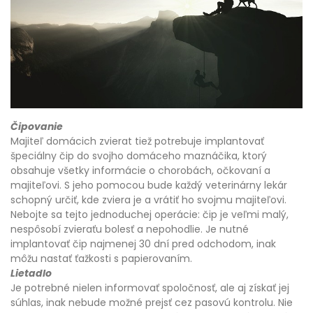
Čipovanie
Majiteľ domácich zvierat tiež potrebuje implantovať
špeciálny čip do svojho domáceho maznáčika, ktorý
obsahuje všetky informácie o chorobách, očkovaní a
majiteľovi. S jeho pomocou bude každý veterinárny lekár
schopný určiť, kde zviera je a vrátiť ho svojmu majiteľovi.
Nebojte sa tejto jednoduchej operácie: čip je veľmi malý,
nespôsobí zvieraťu bolesť a nepohodlie. Je nutné
implantovať čip najmenej 30 dní pred odchodom, inak
môžu nastať ťažkosti s papierovaním.
Lietadlo
Je potrebné nielen informovať spoločnosť, ale aj získať jej
súhlas, inak nebude možné prejsť cez pasovú kontrolu. Nie