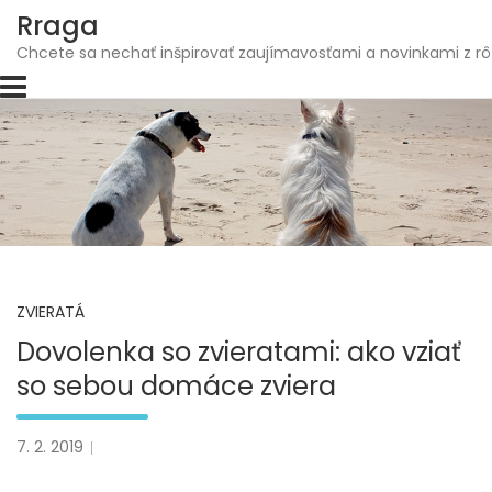
Skip
Rraga
to
Chcete sa nechať inšpirovať zaujímavosťami a novinkami z rô
content
ZVIERATÁ
Dovolenka so zvieratami: ako vziať
so sebou domáce zviera
7. 2. 2019