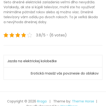
tieto dnešné elektrické zariadenia veľmi dlho nevydržia.
Voľakedy, ak ste si kúpili televízor, mohli ste ho využívať
minimálne pätnásť rokov alebo aj možno viac. Dnešné
televízory vám odídu po dvoch rokoch. To je veľká škoda
a nevýhoda dnešnej doby.
3.8/5 - (6 votes)
Navigace
Jazda na elektrickej kolobežke
pro
Erotická masáž vás povznesie do oblakov
příspěvek
Copyright © 2026
Rraga
Theme by:
Theme Horse