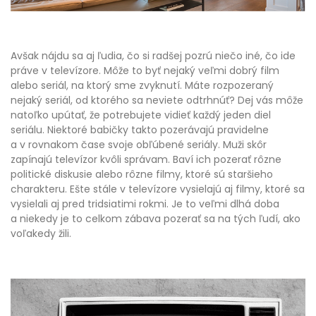
Avšak nájdu sa aj ľudia, čo si radšej pozrú niečo iné, čo ide
práve v televízore. Môže to byť nejaký veľmi dobrý film
alebo seriál, na ktorý sme zvyknutí. Máte rozpozeraný
nejaký seriál, od ktorého sa neviete odtrhnúť? Dej vás môže
natoľko upútať, že potrebujete vidieť každý jeden diel
seriálu. Niektoré babičky takto pozerávajú pravidelne
a v rovnakom čase svoje obľúbené seriály.
Muži skôr
zapínajú televízor kvôli správam. Baví ich pozerať rôzne
politické diskusie alebo rôzne filmy, ktoré sú staršieho
charakteru. Ešte stále v televízore vysielajú aj filmy, ktoré sa
vysielali aj pred tridsiatimi rokmi. Je to veľmi dlhá doba
a niekedy je to celkom zábava pozerať sa na tých ľudí, ako
voľakedy žili.