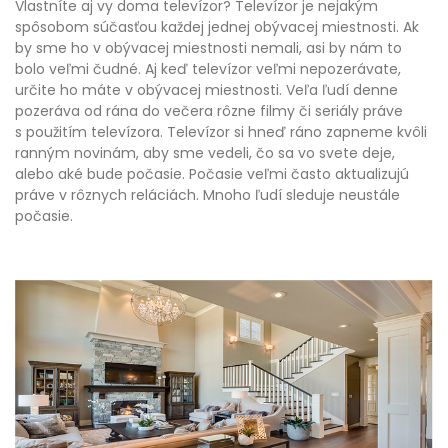
Vlastníte aj vy doma televízor? Televízor je nejakým
spôsobom súčasťou každej jednej obývacej miestnosti. Ak
by sme ho v obývacej miestnosti nemali, asi by nám to
bolo veľmi čudné. Aj keď televízor veľmi nepozerávate,
určite ho máte v obývacej miestnosti.
Veľa ľudí denne
pozeráva od rána do večera rôzne filmy či seriály práve
s použitím televízora. Televízor si hneď ráno zapneme kvôli
ranným novinám, aby sme vedeli, čo sa vo svete deje,
alebo aké bude počasie. Počasie veľmi často aktualizujú
práve v rôznych reláciách. Mnoho ľudí sleduje neustále
počasie.