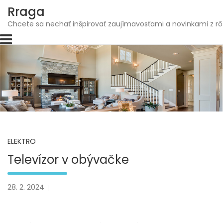
Skip
Rraga
to
Chcete sa nechať inšpirovať zaujímavosťami a novinkami z rô
content
ELEKTRO
Televízor v obývačke
28. 2. 2024