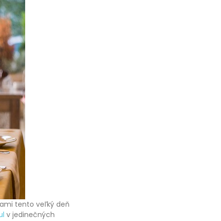
vami tento veľký deň
ul
v jedinečných