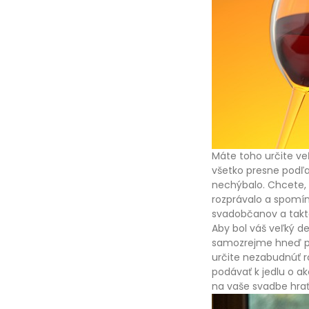
Máte toho určite ve
všetko presne podľa
nechýbalo. Chcete, a
rozprávalo a spomí
svadobčanov a takto
Aby bol váš veľký d
samozrejme hneď po 
určite nezabudnúť r
podávať k jedlu o a
na vaše svadbe hra