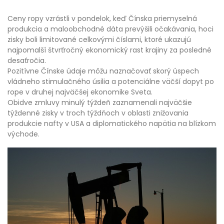
Ceny ropy vzrástli v pondelok, keď Čínska priemyselná
produkcia a maloobchodné dáta prevýšili očakávania, hoci
zisky boli limitované celkovými číslami, ktoré ukazujú
najpomalší štvrťročný ekonomický rast krajiny za posledné
desaťročia.
Pozitívne Čínske údaje môžu naznačovať skorý úspech
vládneho stimulačného úsilia a potenciálne väčší dopyt po
rope v druhej najväčšej ekonomike Sveta.
Obidve zmluvy minulý týždeň zaznamenali najväčšie
týždenné zisky v troch týždňoch v oblasti znižovania
produkcie nafty v USA a diplomatického napätia na blízkom
východe.