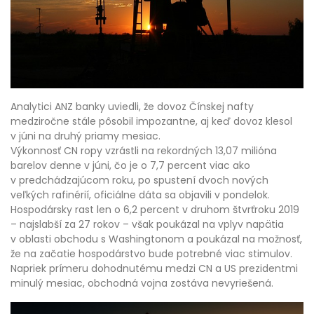
Analytici ANZ banky uviedli, že dovoz Čínskej nafty
medziročne stále pôsobil impozantne, aj keď dovoz klesol
v júni na druhý priamy mesiac.
Výkonnosť CN ropy vzrástli na rekordných 13,07 milióna
barelov denne v júni, čo je o 7,7 percent viac ako
v predchádzajúcom roku, po spustení dvoch nových
veľkých rafinérií, oficiálne dáta sa objavili v pondelok.
Hospodársky rast len o 6,2 percent v druhom štvrťroku 2019
– najslabší za 27 rokov – však poukázal na vplyv napätia
v oblasti obchodu s Washingtonom a poukázal na možnosť,
že na začatie hospodárstvo bude potrebné viac stimulov.
Napriek prímeru dohodnutému medzi CN a US prezidentmi
minulý mesiac, obchodná vojna zostáva nevyriešená.