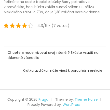
Refinérie na ceste tropickej búrky Barry pokračoval
v prevádzke, hoci búrka znížila surový výkon US zálivu
Mexického zálivu o 73%, čo je 1,38 milióna barelov denne.
4.3/5 - (7 votes)
Navigace
Chcete zmodernizovať svoj interiér? Skúste vsadiť na
pro
sklenené zábradlie
příspěvek
Krátka uzdička môže viesť k poruchám erekcie
Copyright © 2026
Rraga
Theme by:
Theme Horse
Proudly Powered by:
WordPress