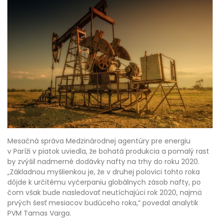
Mesačná správa Medzinárodnej agentúry pre energiu
v Paríži v piatok uviedla, že bohatá produkcia a pomalý rast
by zvýšil nadmerné dodávky nafty na trhy do roku 2020.
„Základnou myšlienkou je, že v druhej polovici tohto roka
dôjde k určitému vyčerpaniu globálnych zásob nafty, po
čom však bude nasledovať neutíchajúci rok 2020, najmä
prvých šesť mesiacov budúceho roka,“ povedal analytik
PVM Tamas Varga.