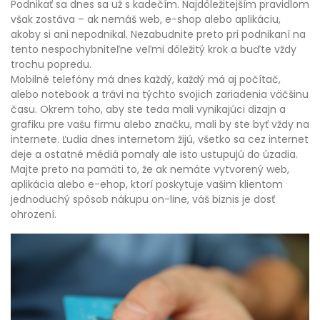
Podnikať sa dnes sa už s kadečím. Najdôležitejším pravidlom
však zostáva – ak nemáš web, e-shop alebo aplikáciu,
akoby si ani nepodnikal. Nezabudnite preto pri podnikaní na
tento nespochybniteľne veľmi dôležitý krok a buďte vždy
trochu popredu.
Mobilné telefóny má dnes každý, každý má aj počítač,
alebo notebook a trávi na týchto svojich zariadenia väčšinu
času. Okrem toho, aby ste teda mali vynikajúci dizajn a
grafiku pre vašu firmu alebo značku, mali by ste byť vždy na
internete. Ľudia dnes internetom žijú, všetko sa cez internet
deje a ostatné médiá pomaly ale isto ustupujú do úzadia.
Majte preto na pamäti to, že ak nemáte vytvorený web,
aplikácia alebo e-ehop, ktorí poskytuje vašim klientom
jednoduchý spôsob nákupu on-line, váš biznis je dosť
ohrození.