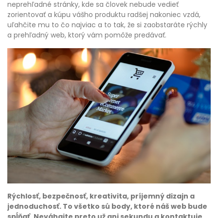
neprehľadné stránky, kde sa človek nebude vedieť
zorientovať a kúpu vášho produktu radšej nakoniec vzdá,
uľahčite mu to čo najviac a to tak, že si zaobstaráte rýchly
a prehľadný web, ktorý vám pomôže predávať.
Rýchlosť, bezpečnosť, kreativita, príjemný dizajn a
jednoduchosť. To všetko sú body, ktoré náš web bude
spĺňať. Neváhajte preto už ani sekundu a kontaktuje