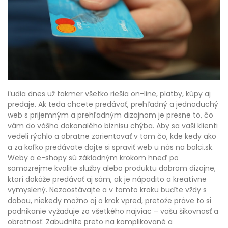
Ľudia dnes už takmer všetko riešia on-line, platby, kúpy aj
predaje. Ak teda chcete predávať, prehľadný a jednoduchý
web s prijemným a prehľadným dizajnom je presne to, čo
vám do vášho dokonalého biznisu chýba. Aby sa vaši klienti
vedeli rýchlo a obratne zorientovať v tom čo, kde kedy ako
a za koľko predávate dajte si spraviť web u nás na balci.sk.
Weby a e-shopy
sú základným krokom hneď po
samozrejme kvalite služby alebo produktu dobrom dizajne,
ktorí dokáže predávať aj sám, ak je nápadito a kreatívne
vymyslený. Nezaostávajte a v tomto kroku buďte vždy s
dobou, niekedy možno aj o krok vpred, pretože práve to si
podnikanie vyžaduje zo všetkého najviac – vašu šikovnosť a
obratnosť. Zabudnite preto na komplikované a