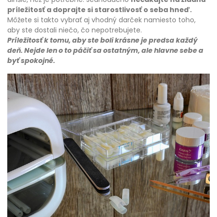
príležitosť a doprajte si starostlivosť o seba hneď.
Môžete si takto vybrať aj vhodný darček namiesto toho,
aby ste dostali niečo, čo nepotrebujete.
Príležitosť k tomu, aby ste boli krásne je predsa každý
deň. Nejde len o to páčiť sa ostatným, ale hlavne sebe a
byť spokojné.