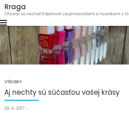
Skip
Rraga
to
Chcete sa nechať inšpirovať zaujímavosťami a novinkami z rô
content
VÝROBKY
Aj nechty sú súčasťou vašej krásy
29. 4. 2017