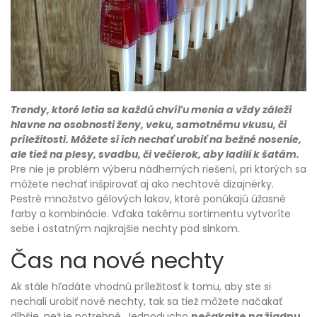
Trendy, ktoré letia sa každú chvíľu menia a vždy záleží
hlavne na osobnosti ženy, veku, samotnému vkusu, či
príležitosti. Môžete si ich nechať urobiť na bežné nosenie,
ale tiež na plesy, svadbu, či večierok, aby ladili k šatám.
Pre nie je problém výberu nádherných riešení, pri ktorých sa
môžete nechať inšpirovať aj ako nechtové dizajnérky.
Pestré množstvo gélových lakov, ktoré ponúkajú úžasné
farby a kombinácie. Vďaka takému sortimentu vytvoríte
sebe i ostatným najkrajšie nechty pod slnkom.
Čas na nové nechty
Ak stále hľadáte vhodnú príležitosť k tomu, aby ste si
nechali urobiť nové nechty, tak sa tiež môžete načakať
dlhšie, než je potrebné. Jednoducho
nečakajte na žiadnu