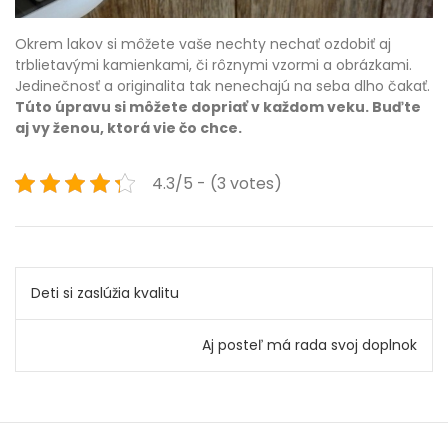
Okrem lakov si môžete vaše nechty nechať ozdobiť aj
trblietavými kamienkami, či rôznymi vzormi a obrázkami.
Jedinečnosť a originalita tak nenechajú na seba dlho čakať.
Túto úpravu si môžete dopriať v každom veku. Buďte
aj vy ženou, ktorá vie čo chce.
4.3/5 - (3 votes)
Navigace
Deti si zaslúžia kvalitu
pro
Aj posteľ má rada svoj doplnok
příspěvek