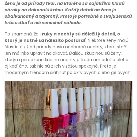
Žena je od prírody tvor, na ktorého sa odjakživa kladú
nároky na dokonalú krásu. Každý detail na žene je
obdivuhodný a tajomný. Preto je potrebné o svoju ženskú
krásu dbať a nič nenechať náhode.
To znamená, že i
ruky a nechty sú dôležitý detail, o
ktorý je nutné sa náležito postarať
. Niektoré ženy majú
šťastie a už od prírody nosia nádherné nechty, ktoré stačí
len málinko upraviť nalakovať. Ďalšou skupinou sú ženy,
ktorým prirodzene krásne nechty príroda nenadelila alebo
aj keď áno, tak nie sú z ich vizážou spokojné. Preto je
moderným trendom siahnuť po akrylových alebo gélových.