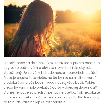
Pretože nech sa deje čokoľvek, teraz ide v prvom rade o to,
aby sa to páčilo vám a aby ste s tým boli fakticky tak
stotožnený, že sa vám to bude naozaj neuveriteľne páčiť.
Preto je presne toto niečo, na čo by ste sa mali zamerať
a vďaka čomu vás bude móda naozaj vždy baviť. Takže,
prečo by vám malo prekážať, čo sa v dnešnej dobe nosí?
V dnešnej dobe sa predsa nosí úplne všetko. Tak nečakajte
a dajte si na seba to, čo sa vám najviac páči. Uvidíte sami,
že to bude vaše najlepšie rozhodnutie.