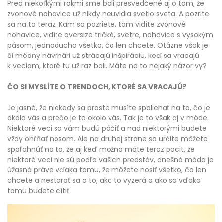
Pred niekoľkými rokmi sme boli presvedčené aj o tom, že
zvonové nohavice už nikdy neuvidia svetlo sveta. A pozrite
sa na to teraz. Kam sa pozriete, tam vidíte zvonové
nohavice, vidíte oversize tričká, svetre, nohavice s vysokým
pásom, jednoducho všetko, čo len chcete. Otázne však je
či módny návrhári už strácajú inšpiráciu, keď sa vracajú
k veciam, ktoré tu už raz boli. Máte na to nejaký názor vy?
ČO SI MYSLÍTE O TRENDOCH, KTORÉ SA VRACAJÚ?
Je jasné, že niekedy sa proste musíte spoliehať na to, čo je
okolo vás a prečo je to okolo vás. Tak je to však aj v móde.
Niektoré veci sa vám budú páčiť a nad niektorými budete
vždy ohŕňať nosom. Ale na druhej strane sa určite môžete
spoľahnúť na to, že aj keď možno máte teraz pocit, že
niektoré veci nie sú podľa vašich predstáv, dnešná móda je
úžasná práve vďaka tomu, že môžete nosiť všetko, čo len
chcete a nestarať sa o to, ako to vyzerá a ako sa vďaka
tomu budete cítiť.