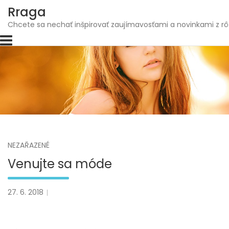
Skip
Rraga
to
Chcete sa nechať inšpirovať zaujímavosťami a novinkami z rô
content
NEZAŘAZENÉ
Venujte sa móde
27. 6. 2018