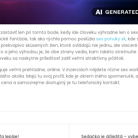
zastaviť len pri tomto bode, kedy ide človeku výhradne len o sex
tické fantázie, tak ako rýchla pomoc poslúžia
sex ponuky sk
, kde
prekvapivo skúsených žien, ktoré ovládajú nie jednu, ale viaceré
fo a jeho výhodou je, že obe strany vedia, kam takéto stretnutie
eku sa naskytne príležitosť zažiť veľmi atraktívny pôžitok.
uje veľmi prehľadne, online. V inzerciách nájdete rôzne sex wor
 vášho okolia. Majú tu svoj profil, kde je okrem iného spomenuté, 
ch cena a samozrejme dostupný je tu telefonický kontakt.
e
ľa lepšie!
Sedačka je dôležitá – vyber