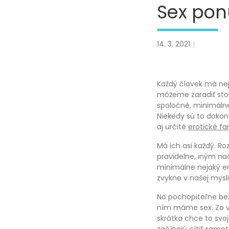
Sex pon
14. 3. 2021
Každý človek má nej
môžeme zaradiť stov
spoločné, minimálne
Niekedy sú to dokon
aj určité
erotické fa
Má ich asi každý. Ro
pravidelne, iným nao
minimálne nejaký ero
zvykne v našej mysl
No pochopiteľne be
ním máme sex. Zo v
skrátka chce to svoj