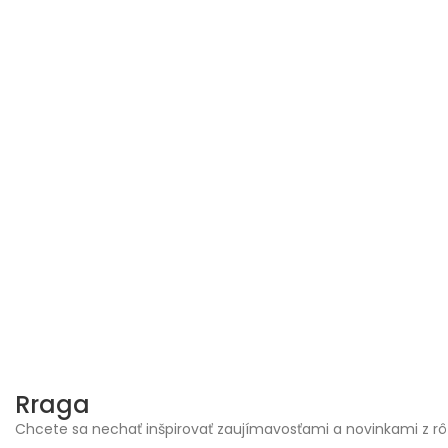
Skip
to
content
Rraga
Chcete sa nechať inšpirovať zaujímavosťami a novinkami z rô