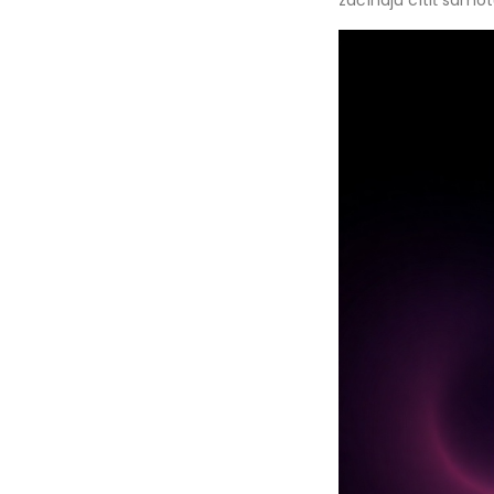
začínajú cítiť samo