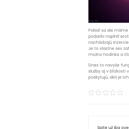
Pokiaľ sa ale máme 
podarilo naplniť ero
nachádzajú inzercie 
Je to vlastne sex za
možno hodinka a člov
Dnes to navyše fung
služby aj v blízkosti
poskytujú, aká je i
Navigac
Spite už iba ove