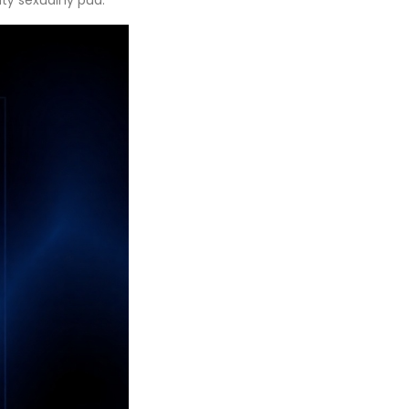
utý sexuálny pud.