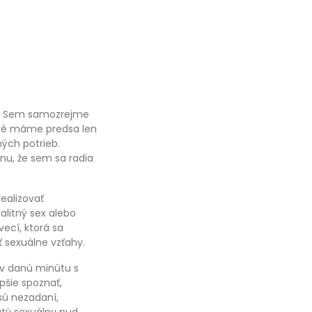
il. Sem samozrejme
oré máme predsa len
ých potrieb.
nu, že sem sa radia
realizovať
alitný sex alebo
ecí, ktorá sa
ť sexuálne vzťahy.
v danú minútu s
šie spoznať,
 sú nezadaní,