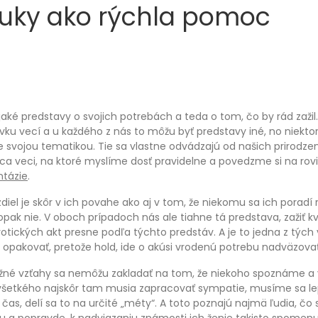
uky ako rýchla pomoc
aké predstavy o svojich potrebách a teda o tom, čo by rád zaž
ku vecí a u každého z nás to môžu byť predstavy iné, no niekt
 svojou tematikou. Tie sa vlastne odvádzajú od našich prirodzen
ca veci, na ktoré myslíme dosť pravidelne a povedzme si na rovi
ntázie
.
zdiel je skôr v ich povahe ako aj v tom, že niekomu sa ich poradí 
pak nie. V oboch prípadoch nás ale tiahne tá predstava, zažiť kv
tických akt presne podľa týchto predstáv. A je to jedna z tých v
i opakovať, pretože hold, ide o akúsi vrodenú potrebu nadväzova
žné vzťahy sa nemôžu zakladať na tom, že niekoho spoznáme a 
šetkého najskôr tam musia zapracovať sympatie, musíme sa lep
 čas, delí sa to na určité „méty“. A toto poznajú najmä ľudia, čo