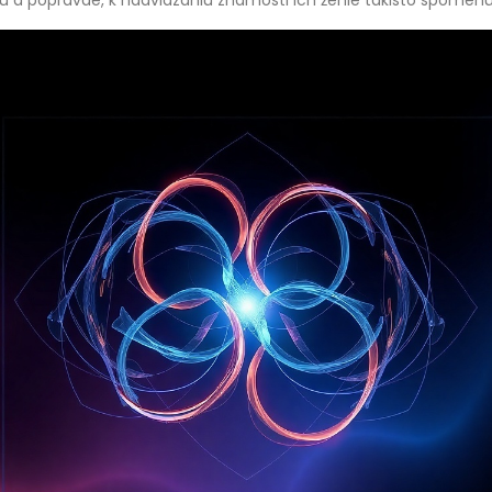
tu a popravde, k nadviazaniu známosti ich ženie takisto spomen