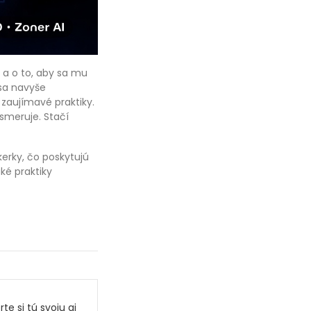
 a o to, aby sa mu
 sa navyše
 zaujímavé praktiky.
 smeruje. Stačí
kerky, čo poskytujú
aké praktiky
te si tú svoju aj